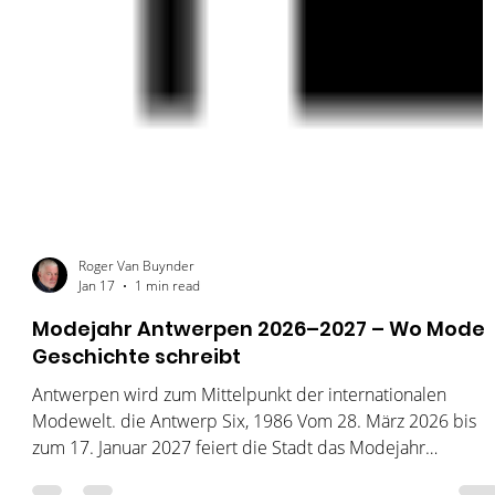
Roger Van Buynder
Jan 17
1 min read