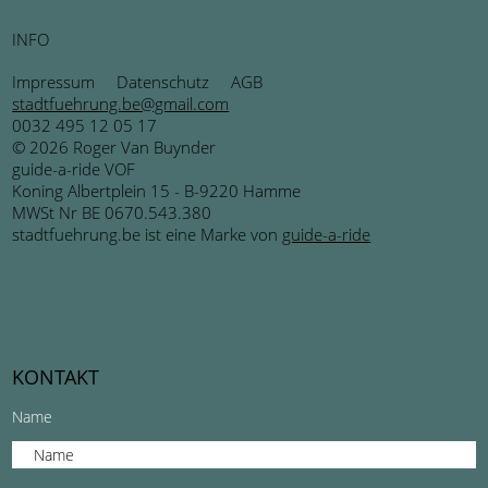
INFO
Impressum
Datenschutz
AGB
stadtfuehrung.be@gmail.com
0032 495 12 05 17
© 2026 Roger Van Buynder
guide-a-ride VOF
Koning Albertplein 15 - B-9220 Hamme
MWSt Nr BE 0670.543.380
stadtfuehrung.be ist eine Marke von
guide-a-ride
KONTAKT
Name