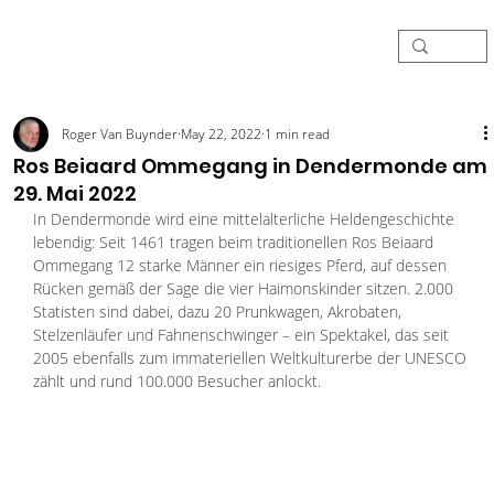
Roger Van Buynder
May 22, 2022
1 min read
Ros Beiaard Ommegang in Dendermonde am
29. Mai 2022
In Dendermonde wird eine mittelalterliche Heldengeschichte 
lebendig: Seit 1461 tragen beim traditionellen Ros Beiaard 
Ommegang 12 starke Männer ein riesiges Pferd, auf dessen 
Rücken gemäß der Sage die vier Haimonskinder sitzen. 2.000 
Statisten sind dabei, dazu 20 Prunkwagen, Akrobaten, 
Stelzenläufer und Fahnenschwinger – ein Spektakel, das seit 
2005 ebenfalls zum immateriellen Weltkulturerbe der UNESCO 
zählt und rund 100.000 Besucher anlockt. 