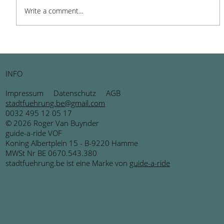
Write a comment...
BRUSK in Brugge: Ein Ort der
Inspiration und Kreativität
INFO
Impressum
Datenschutz
AGB
stadtfuehrung.be@gmail.com
0032 495 12 05 17
© 2026 Roger Van Buynder
guide-a-ride VOF
Koning Albertplein 15 - B-9220 Hamme
MWSt Nr BE 0670.543.380
stadtfuehrung.be ist eine Marke von
guide-a-ride