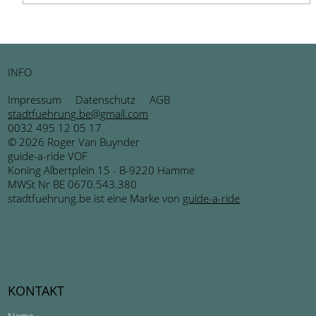
Belgische Bierkultur: Tradition,
Handwerk und Leidenschaf
INFO
Impressum
Datenschutz
AGB
stadtfuehrung.be@gmail.com
0032 495 12 05 17
© 2026 Roger Van Buynder
guide-a-ride VOF
Koning Albertplein 15 - B-9220 Hamme
MWSt Nr BE 0670.543.380
stadtfuehrung.be ist eine Marke von
guide-a-ride
KONTAKT