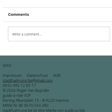
Comments
Write a comment...
Hasselt – Charmant, lebendig und
überraschend vielseitig
INFO
Impressum
Datenschutz
AGB
stadtfuehrung.be@gmail.com
0032 495 12 05 17
© 2026 Roger Van Buynder
guide-a-ride VOF
Koning Albertplein 15 - B-9220 Hamme
MWSt Nr BE 0670.543.380
stadtfuehrung.be ist eine Marke von
guide-a-ride