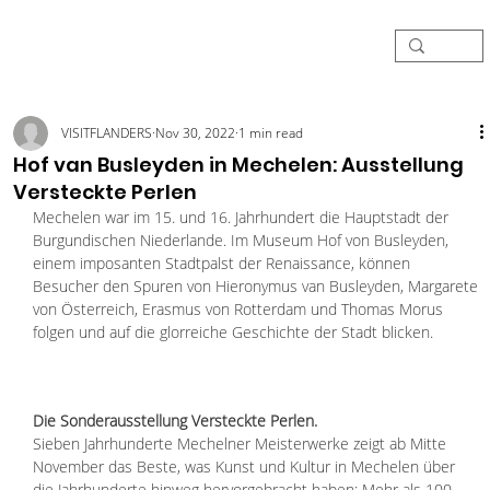
VISITFLANDERS
Nov 30, 2022
1 min read
Hof van Busleyden in Mechelen: Ausstellung
Versteckte Perlen
Mechelen war im 15. und 16. Jahrhundert die Hauptstadt der 
Burgundischen Niederlande. Im Museum Hof von Busleyden, 
einem imposanten Stadtpalst der Renaissance, können 
Besucher den Spuren von Hieronymus van Busleyden, Margarete 
von Österreich, Erasmus von Rotterdam und Thomas Morus 
folgen und auf die glorreiche Geschichte der Stadt blicken. 
Die Sonderausstellung Versteckte Perlen. 
Sieben Jahrhunderte Mechelner Meisterwerke zeigt ab Mitte 
November das Beste, was Kunst und Kultur in Mechelen über 
die Jahrhunderte hinweg hervorgebracht haben: Mehr als 100 