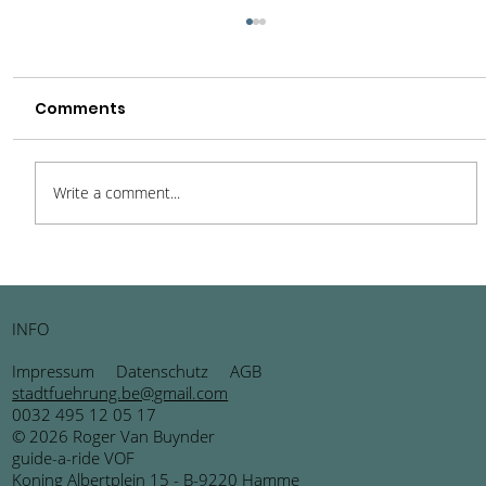
Comments
Write a comment...
Mechelen – Ein Schatz
burgundischer Renaissance im
INFO
Herzen Belgiens
Impressum
Datenschutz
AGB
stadtfuehrung.be@gmail.com
0032 495 12 05 17
© 2026 Roger Van Buynder
guide-a-ride VOF
Koning Albertplein 15 - B-9220 Hamme