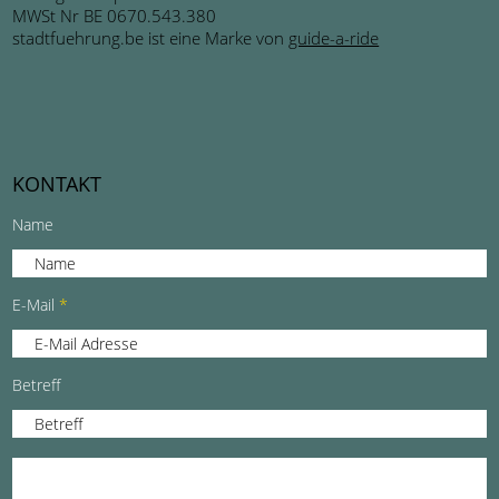
MWSt Nr BE 0670.543.380
stadtfuehrung.be ist eine Marke von
guide-a-ride
KONTAKT
Name
E-Mail
Betreff