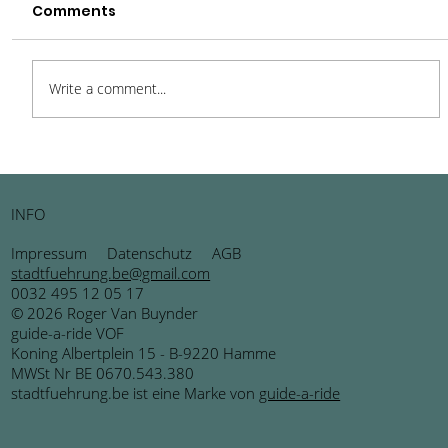
Comments
Write a comment...
Mechelen – Ein Schatz
burgundischer Renaissance im
INFO
Herzen Belgiens
Impressum
Datenschutz
AGB
stadtfuehrung.be@gmail.com
0032 495 12 05 17
© 2026 Roger Van Buynder
guide-a-ride VOF
Koning Albertplein 15 - B-9220 Hamme
MWSt Nr BE 0670.543.380
stadtfuehrung.be ist eine Marke von
guide-a-ride