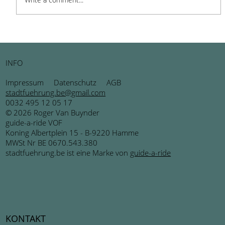
BRUSK in Brugge: Ein Ort der
Inspiration und Kreativität
INFO
Impressum
Datenschutz
AGB
stadtfuehrung.be@gmail.com
0032 495 12 05 17
© 2026 Roger Van Buynder
guide-a-ride VOF
Koning Albertplein 15 - B-9220 Hamme
MWSt Nr BE 0670.543.380
stadtfuehrung.be ist eine Marke von
guide-a-ride
KONTAKT