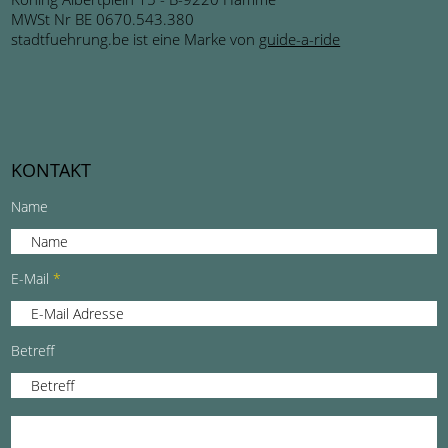
MWSt Nr BE 0670.543.380
stadtfuehrung.be ist eine Marke von
guide-a-ride
KONTAKT
Name
E-Mail
Betreff