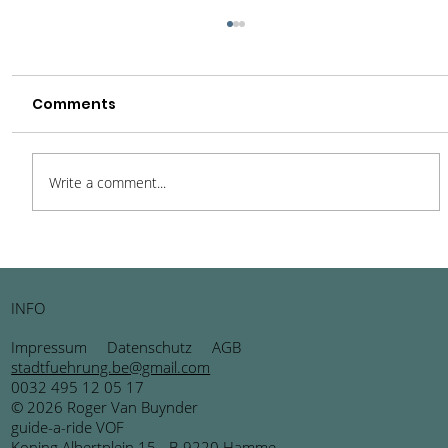
Comments
Write a comment...
Hasselt – Charmant, lebendig und
überraschend vielseitig
INFO
Impressum
Datenschutz
AGB
stadtfuehrung.be@gmail.com
0032 495 12 05 17
© 2026 Roger Van Buynder
guide-a-ride VOF
Koning Albertplein 15 - B-9220 Hamme