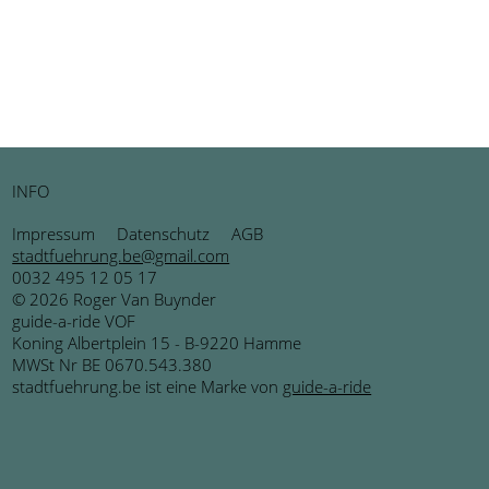
INFO
Impressum
Datenschutz
AGB
stadtfuehrung.be@gmail.com
0032 495 12 05 17
© 2026 Roger Van Buynder
guide-a-ride VOF
Koning Albertplein 15 - B-9220 Hamme
MWSt Nr BE 0670.543.380
stadtfuehrung.be ist eine Marke von
guide-a-ride