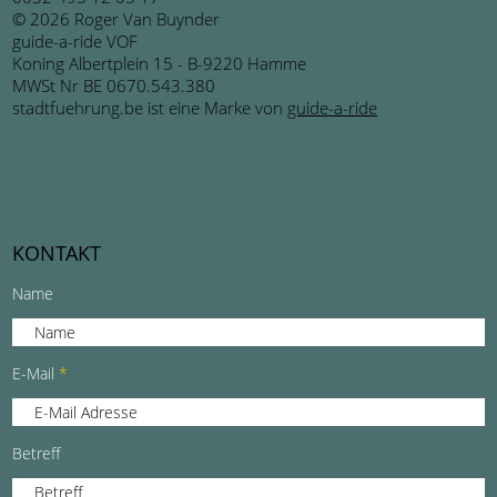
© 2026 Roger Van Buynder
guide-a-ride VOF
Koning Albertplein 15 - B-9220 Hamme
MWSt Nr BE 0670.543.380
stadtfuehrung.be ist eine Marke von
guide-a-ride
KONTAKT
Name
E-Mail
Betreff