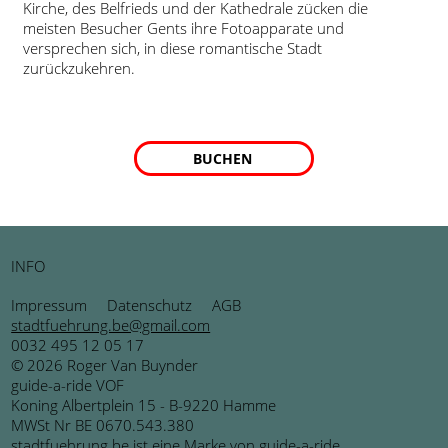
Kirche, des Belfrieds und der Kathedrale zücken die
meisten Besucher Gents ihre Fotoapparate und
versprechen sich, in diese romantische Stadt
zurückzukehren.
BUCHEN
INFO
Impressum
Datenschutz
AGB
stadtfuehrung.be@gmail.com
0032 495 12 05 17
© 2026 Roger Van Buynder
guide-a-ride VOF
Koning Albertplein 15 - B-9220 Hamme
MWSt Nr BE 0670.543.380
stadtfuehrung.be ist eine Marke von
guide-a-ride