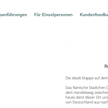
penführungen
Für Einzelpersonen
Kundenfeedb
R
Die ideale Etappe auf de
Das flämische Städtchen Di
dem Handelsweg zwischen 
heute dient dieser Ort un
von Deutschland aus nach