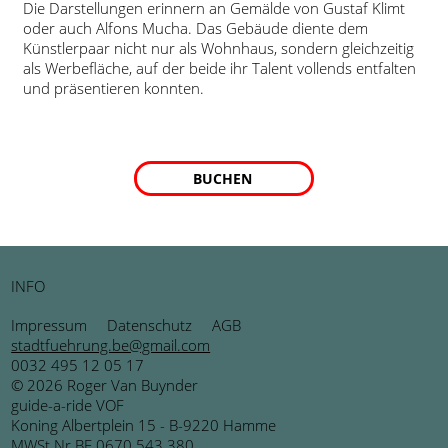
Die Darstellungen erinnern an Gemälde von Gustaf Klimt
oder auch Alfons Mucha. Das Gebäude diente dem
Künstlerpaar nicht nur als Wohnhaus, sondern gleichzeitig
als Werbefläche, auf der beide ihr Talent vollends entfalten
und präsentieren konnten.
BUCHEN
INFO
Impressum
Datenschutz
AGB
stadtfuehrung.be@gmail.com
0032 495 12 05 17
© 2026 Roger Van Buynder
guide-a-ride VOF
Koning Albertplein 15 - B-9220 Hamme
MWSt Nr BE 0670.543.380