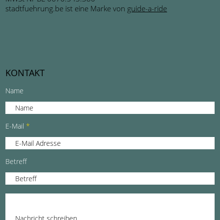
stadtfuehrung.be ist eine Marke von
guide-a-ride
KONTAKT
Name
E-Mail
Betreff