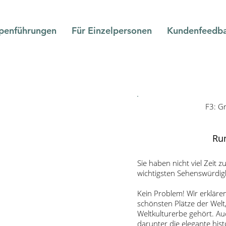
penführungen
Für Einzelpersonen
Kundenfeedb
F3: G
Ru
Sie haben nicht viel Zeit
wichtigsten Sehenswürdigk
Kein Problem! Wir erkläre
schönsten Plätze der Wel
Weltkulturerbe gehört. Au
darunter die elegante his