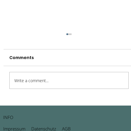
Comments
Write a comment...
BRUSK in Brugge: Ein Ort der
Inspiration und Kreativität
INFO
Impressum
Datenschutz
AGB