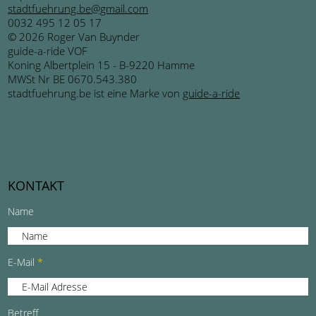
stadtfuehrung.be@gmail.com
0032 495 12 05 17
© 2026 Roger Van Buynder
guide-a-ride VOF
Koning Albertplein 15 - B-9220 Hamme
MWSt Nr BE 0670.543.380
stadtfuehrung.be ist eine Marke von
guide-a-ride
KONTAKT
Name
E-Mail
Betreff