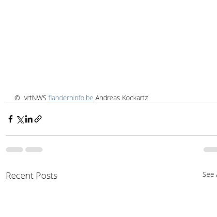
©  vrtNWS 
flanderninfo.be
 Andreas Kockartz
Recent Posts
See A