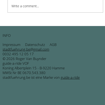
Write a comment...
BRUSK in Brugge: Ein Ort der
Inspiration und Kreativität
INFO
Impressum
Datenschutz
AGB
stadtfuehrung.be@gmail.com
0032 495 12 05 17
© 2026 Roger Van Buynder
guide-a-ride VOF
Koning Albertplein 15 - B-9220 Hamme
MWSt Nr BE 0670.543.380
stadtfuehrung.be ist eine Marke von
guide-a-ride