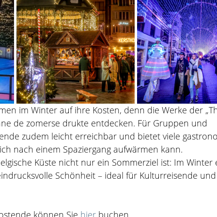
en im Winter auf ihre Kosten, denn die Werke der „Th
ohne de zomerse drukte entdecken. Für Gruppen und 
tende zudem leicht erreichbar und bietet viele gastron
sich nach einem Spaziergang aufwärmen kann.
elgische Küste nicht nur ein Sommerziel ist: Im Winter e
r eindrucksvolle Schönheit – ideal für Kulturreisende und
ostende können Sie 
hier
 buchen.