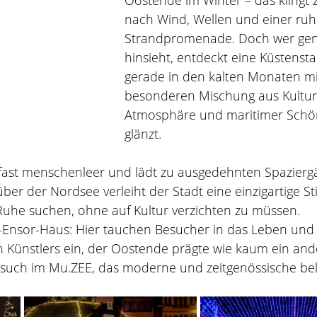
Oostende im Winter – das klingt 
nach Wind, Wellen und einer ruh
Strandpromenade. Doch wer gen
hinsieht, entdeckt eine Küstenstad
gerade in den kalten Monaten mi
besonderen Mischung aus Kultur
Atmosphäre und maritimer Schö
glänzt.
t fast menschenleer und lädt zu ausgedehnten Spazierg
 über der Nordsee verleiht der Stadt eine einzigartige 
 Ruhe suchen, ohne auf Kultur verzichten zu müssen.
es-Ensor-Haus: Hier tauchen Besucher in das Leben und
 Künstlers ein, der Oostende prägte wie kaum ein ande
esuch im Mu.ZEE, das moderne und zeitgenössische bel