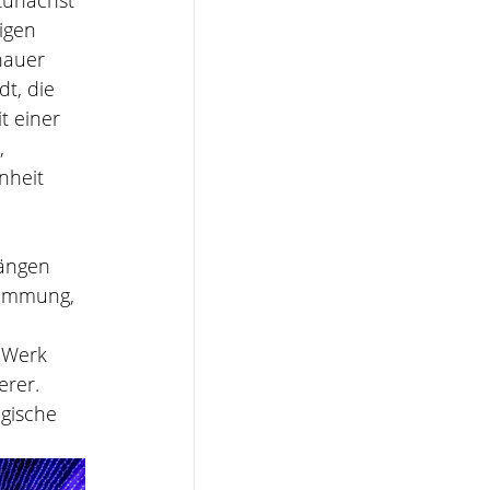
zunächst 
igen 
auer 
t, die 
t einer 
, 
nheit 
ängen 
Stimmung, 
 Werk 
rer. 
gische 