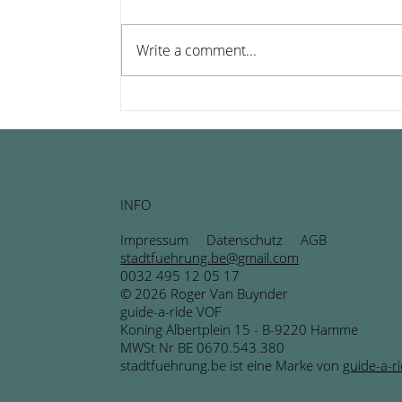
Write a comment...
Weihnachts- und
Jahresendzauber in
Antwerpen
INFO
Impressum
Datenschutz
AGB
stadtfuehrung.be@gmail.com
0032 495 12 05 17
© 2026 Roger Van Buynder
guide-a-ride VOF
Koning Albertplein 15 - B-9220 Hamme
MWSt Nr BE 0670.543.380
stadtfuehrung.be ist eine Marke von
guide-a-r