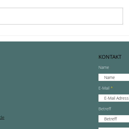
Gent im Winter: Warum
Zauberh
die Altstadt gerade jetzt
Winterst
ihren Zauber entfaltet
d’Hiver i
KONTAKT
Name
E-Mail
Betreff
ide