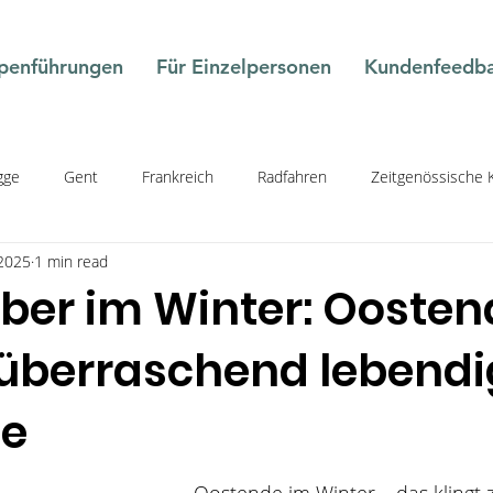
penführungen
Für Einzelpersonen
Kundenfeedb
gge
Gent
Frankreich
Radfahren
Zeitgenössische 
 2025
1 min read
 Küste
Kongo
Europa
Street Art
Kulinarisch
ber im Winter: Oosten
 überraschend lebend
ant
Natur
Leuven
Unesco Kulturerbe
Art Nouvea
ne